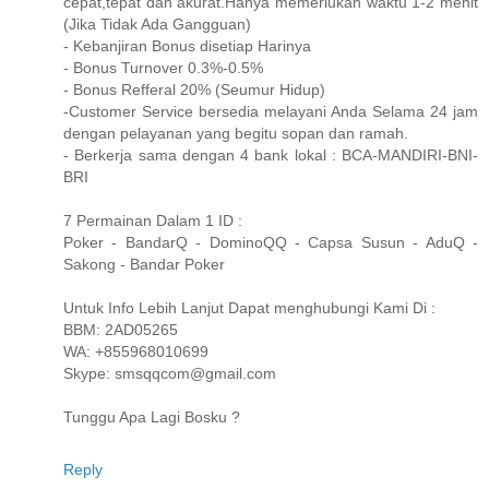
cepat,tepat dan akurat.Hanya memerlukan waktu 1-2 menit
(Jika Tidak Ada Gangguan)
- Kebanjiran Bonus disetiap Harinya
- Bonus Turnover 0.3%-0.5%
- Bonus Refferal 20% (Seumur Hidup)
-Customer Service bersedia melayani Anda Selama 24 jam
dengan pelayanan yang begitu sopan dan ramah.
- Berkerja sama dengan 4 bank lokal : BCA-MANDIRI-BNI-
BRI
7 Permainan Dalam 1 ID :
Poker - BandarQ - DominoQQ - Capsa Susun - AduQ -
Sakong - Bandar Poker
Untuk Info Lebih Lanjut Dapat menghubungi Kami Di :
BBM: 2AD05265
WA: +855968010699
Skype: smsqqcom@gmail.com
Tunggu Apa Lagi Bosku ?
Reply