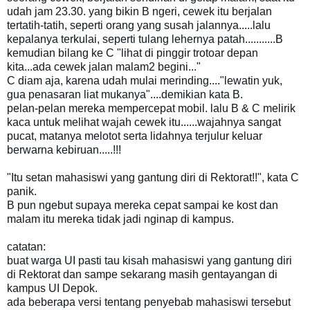
udah jam 23.30. yang bikin B ngeri, cewek itu berjalan
tertatih-tatih, seperti orang yang susah jalannya.....lalu
kepalanya terkulai, seperti tulang lehernya patah...........B
kemudian bilang ke C "lihat di pinggir trotoar depan
kita...ada cewek jalan malam2 begini..."
C diam aja, karena udah mulai merinding...."lewatin yuk,
gua penasaran liat mukanya"....demikian kata B.
pelan-pelan mereka mempercepat mobil. lalu B & C melirik
kaca untuk melihat wajah cewek itu......wajahnya sangat
pucat, matanya melotot serta lidahnya terjulur keluar
berwarna kebiruan.....!!!
"Itu setan mahasiswi yang gantung diri di Rektorat!!", kata C
panik.
B pun ngebut supaya mereka cepat sampai ke kost dan
malam itu mereka tidak jadi nginap di kampus.
catatan:
buat warga UI pasti tau kisah mahasiswi yang gantung diri
di Rektorat dan sampe sekarang masih gentayangan di
kampus UI Depok.
ada beberapa versi tentang penyebab mahasiswi tersebut