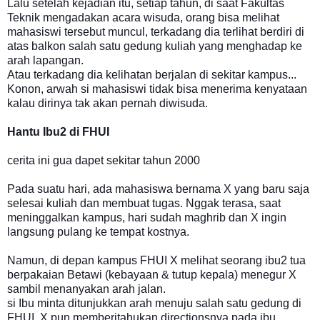
Lalu setelah kejadian itu, setiap tahun, di saat Fakultas
Teknik mengadakan acara wisuda, orang bisa melihat
mahasiswi tersebut muncul, terkadang dia terlihat berdiri di
atas balkon salah satu gedung kuliah yang menghadap ke
arah lapangan.
Atau terkadang dia kelihatan berjalan di sekitar kampus...
Konon, arwah si mahasiswi tidak bisa menerima kenyataan
kalau dirinya tak akan pernah diwisuda.
Hantu Ibu2 di FHUI
cerita ini gua dapet sekitar tahun 2000
Pada suatu hari, ada mahasiswa bernama X yang baru saja
selesai kuliah dan membuat tugas. Nggak terasa, saat
meninggalkan kampus, hari sudah maghrib dan X ingin
langsung pulang ke tempat kostnya.
Namun, di depan kampus FHUI X melihat seorang ibu2 tua
berpakaian Betawi (kebayaan & tutup kepala) menegur X
sambil menanyakan arah jalan.
si Ibu minta ditunjukkan arah menuju salah satu gedung di
FHUI. X pun memberitahukan directionsnya pada ibu