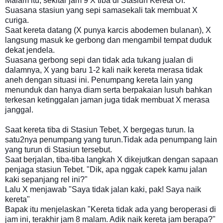
Malam itu, sekitar jam 9 X tiba di Stasiun Kereta UI.
Suasana stasiun yang sepi samasekali tak membuat X
curiga.
Saat kereta datang (X punya karcis abodemen bulanan), X
langsung masuk ke gerbong dan mengambil tempat duduk
dekat jendela.
Suasana gerbong sepi dan tidak ada tukang jualan di
dalamnya, X yang baru 1-2 kali naik kereta merasa tidak
aneh dengan situasi ini. Penumpang kereta lain yang
menunduk dan hanya diam serta berpakaian lusuh bahkan
terkesan ketinggalan jaman juga tidak membuat X merasa
janggal.
Saat kereta tiba di Stasiun Tebet, X bergegas turun. Ia
satu2nya penumpang yang turun.Tidak ada penumpang lain
yang turun di Stasiun tersebut.
Saat berjalan, tiba-tiba langkah X dikejutkan dengan sapaan
penjaga stasiun Tebet. "Dik, apa nggak capek kamu jalan
kaki sepanjang rel ini?"
Lalu X menjawab "Saya tidak jalan kaki, pak! Saya naik
kereta"
Bapak itu menjelaskan "Kereta tidak ada yang beroperasi di
jam ini, terakhir jam 8 malam. Adik naik kereta jam berapa?"